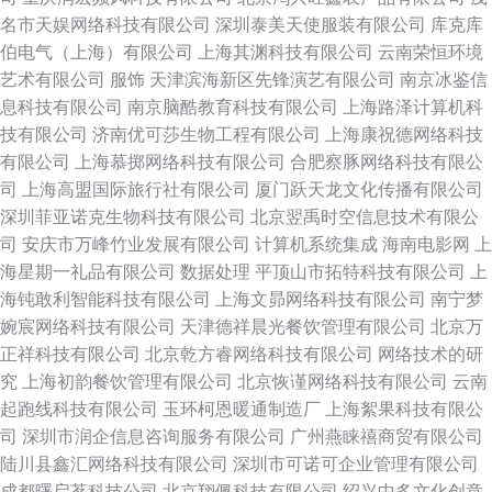
名市天娱网络科技有限公司
深圳泰美天使服装有限公司
库克库
伯电气（上海）有限公司
上海其渊科技有限公司
云南荣恒环境
艺术有限公司
服饰
天津滨海新区先锋演艺有限公司
南京冰鉴信
息科技有限公司
南京脑酷教育科技有限公司
上海路泽计算机科
技有限公司
济南优可莎生物工程有限公司
上海康祝德网络科技
有限公司
上海慕掷网络科技有限公司
合肥察豚网络科技有限公
司
上海高盟国际旅行社有限公司
厦门跃天龙文化传播有限公司
深圳菲亚诺克生物科技有限公司
北京翌禹时空信息技术有限公
司
安庆市万峰竹业发展有限公司
计算机系统集成
海南电影网
上
海星期一礼品有限公司
数据处理
平顶山市拓特科技有限公司
上
海钝敢利智能科技有限公司
上海文昴网络科技有限公司
南宁梦
婉宸网络科技有限公司
天津德祥晨光餐饮管理有限公司
北京万
正祥科技有限公司
北京乾方睿网络科技有限公司
网络技术的研
究
上海初韵餐饮管理有限公司
北京恢谨网络科技有限公司
云南
起跑线科技有限公司
玉环柯恩暖通制造厂
上海絮果科技有限公
司
深圳市润企信息咨询服务有限公司
广州燕睐禧商贸有限公司
陆川县鑫汇网络科技有限公司
深圳市可诺可企业管理有限公司
成都曙启茗科技公司
北京翔佩科技有限公司
绍兴中多文化创意