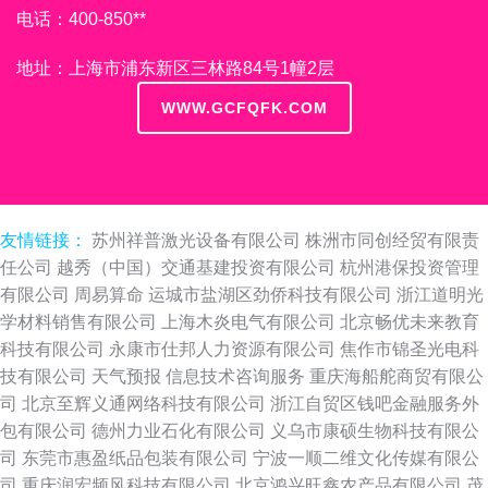
电话：400-850**
地址：上海市浦东新区三林路84号1幢2层
WWW.GCFQFK.COM
友情链接：
苏州祥普激光设备有限公司
株洲市同创经贸有限责
任公司
越秀（中国）交通基建投资有限公司
杭州港保投资管理
有限公司
周易算命
运城市盐湖区劲侨科技有限公司
浙江道明光
学材料销售有限公司
上海木炎电气有限公司
北京畅优未来教育
科技有限公司
永康市仕邦人力资源有限公司
焦作市锦圣光电科
技有限公司
天气预报
信息技术咨询服务
重庆海船舵商贸有限公
司
北京至辉义通网络科技有限公司
浙江自贸区钱吧金融服务外
包有限公司
德州力业石化有限公司
义乌市康硕生物科技有限公
司
东莞市惠盈纸品包装有限公司
宁波一顺二维文化传媒有限公
司
重庆润宏频风科技有限公司
北京鸿兴旺鑫农产品有限公司
茂